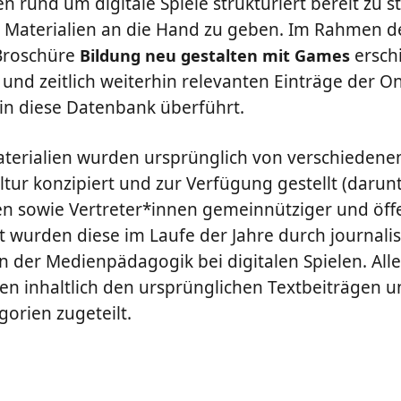
 rund um digitale Spiele strukturiert bereit zu st
aterialien an die Hand zu geben. Im Rahmen des
 Broschüre
ersch
Bildung neu gestalten mit Games
 und zeitlich weiterhin relevanten Einträge der On
n diese Datenbank überführt.
erialien wurden ursprünglich von verschiedene
ltur konzipiert und zur Verfügung gestellt (darunte
sowie Vertreter*innen gemeinnütziger und öffe
zt wurden diese im Laufe der Jahre durch journali
n der Medienpädagogik bei digitalen Spielen. Alle
n inhaltlich den ursprünglichen Textbeiträgen u
orien zugeteilt.