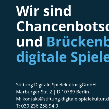
Wir sind
Chancenbotsc
und
Brückenb
digitale Spiel
Stiftung Digitale Spielekultur gGmbH
Marburger Str. 2 | D 10789 Berlin
kontakt@stiftung-digitale-spielekultur.
030 236 258 94 0