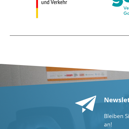
Newslet
Bleiben S
an!