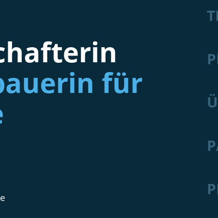
T
hafterin
P
auerin für
Ü
e
P
P
de