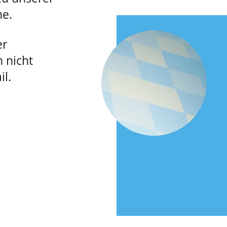
ne.
er
h nicht
il.