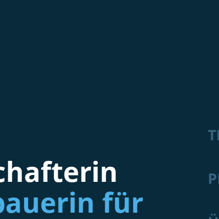
T
hafterin
P
auerin für