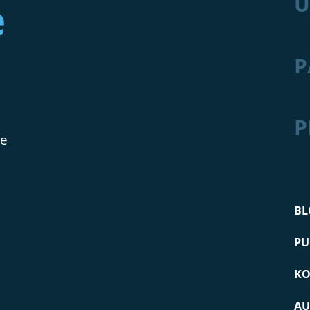
Ü
e
P
P
de
BL
PU
KO
AU