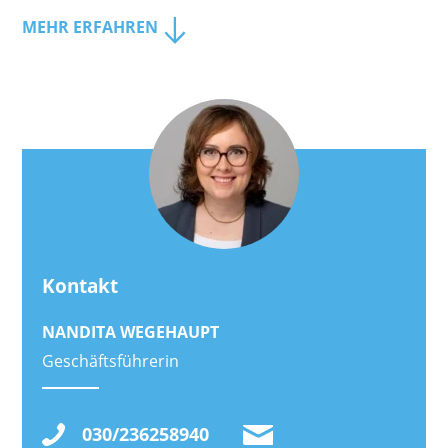
MEHR ERFAHREN
Kontakt
NANDITA WEGEHAUPT
Geschäftsführerin
030/236258940