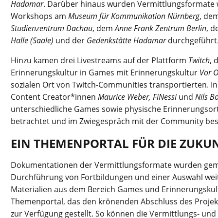
Hadamar
. Darüber hinaus wurden Vermittlungsformate 
Workshops am
Museum für Kommunikation Nürnberg
, de
Studienzentrum
Dachau
, dem
Anne Frank Zentrum Berlin
, d
Halle (Saale)
und der
Gedenkstätte Hadamar
durchgeführt
Hinzu kamen drei Livestreams auf der Plattform
Twitch
, 
Erinnerungskultur in Games mit Erinnerungskultur
Vor O
sozialen Ort von Twitch-Communities transportierten. I
Content Creator*innen
Maurice Weber, FiNessi
und
Nils 
unterschiedliche Games sowie physische Erinnerungsor
betrachtet und im Zwiegespräch mit der Community be
EIN THEMENPORTAL FÜR DIE ZUKU
Dokumentationen der Vermittlungsformate wurden geme
Durchführung von Fortbildungen und einer Auswahl weit
Materialien aus dem Bereich Games und Erinnerungskult
Themenportal, das den krönenden Abschluss des Projekts 
zur Verfügung gestellt. So können die Vermittlungs- un