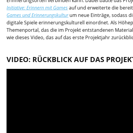
Erinnerungsorten verbinden kann. Dabei baute das Proje
Initiative:
Erinnern mit Games
auf und erweiterte die bere
Games und Erinnerungskultur
um neue Einträge, sodass d
digitale Spiele erinnerungskulturell einordnet. Als Höhe
Themenportal, das die im Projekt entstandenen Material
wie dieses Video, das auf das erste Projektjahr zurückbli
VIDEO: RÜCKBLICK AUF DAS PROJEK