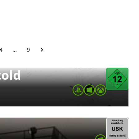
4
…
9
told