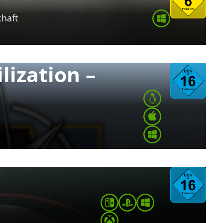
chaft
lization –