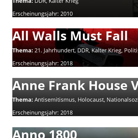
Thema:
DDR, Kalter Krieg
Erscheinungsjahr:
2010
All Walls Must Fall
Thema:
21. Jahrhundert, DDR, Kalter Krieg, Polit
Erscheinungsjahr:
2018
Anne Frank House 
Thema:
Antisemitismus, Holocaust, Nationalsozi
Erscheinungsjahr:
2018
Anno 1800