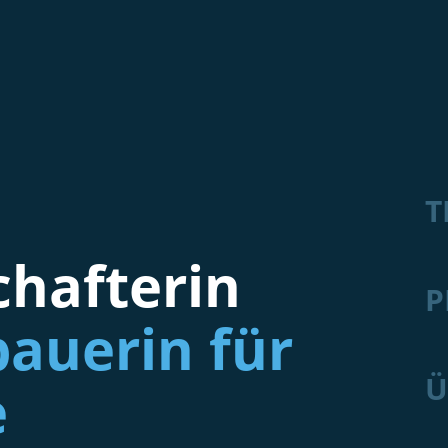
T
hafterin
P
auerin für
Ü
e