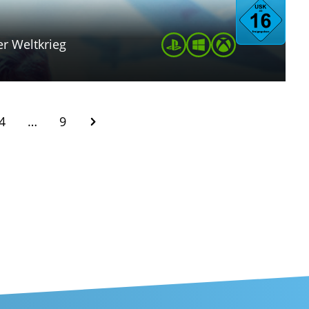
er Weltkrieg
4
…
9