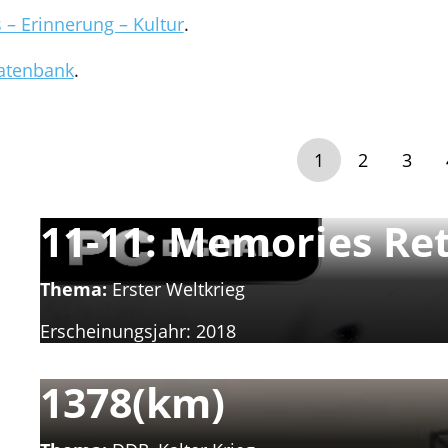
– Erinnerung – Kultur
.
atenbank
.
1
2
3
11-11: Memories Re
Thema:
Erster Weltkrieg
Erscheinungsjahr:
2018
1378(km)