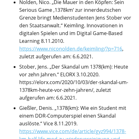
Nolden, Nico. „Die Mauer in den Köpfen: Sein
Serious Game ‚1378km‘ zur innerdeutschen
Grenze bringt Medienstudenten Jens Stober vor
den Staatsanwalt.“ Keimling. Innovationen in
digitalen Spielen und im Digital Game-Based
Learning 8.11.2010.
https://www.niconolden.de/keimling/?p=716
,
zuletzt aufgerufen am: 6.6.2021.
Stober, Jens. „Der Skandal um 1378(km): Heute
vor zehn Jahren.“ ELORX 3.10.2020.
https://elorx.com/2020/10/03/der-skandal-um-
1378km-heute-vor-zehn-jahren/, zuletzt
aufgerufen am: 6.6.2021.
Gießler, Denis. „1378(km): Wie ein Student mit
einem DDR-Computerspiel einen Skandal
auslöste.“ Vice 8.11.2019.
https://www.vice.com/de/article/gyz994/1378-
km-half-life-mod-zu-wiedervereinigung-und-