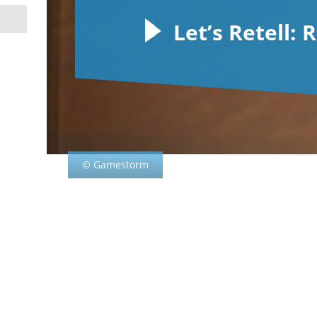
Let’s Retell
© Gamestorm