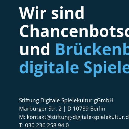
Wir sind
Chancenbotsc
und
Brückenb
digitale Spiel
Stiftung Digitale Spielekultur gGmbH
Marburger Str. 2 | D 10789 Berlin
kontakt@stiftung-digitale-spielekultur.
030 236 258 94 0