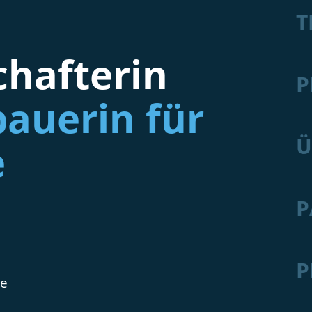
T
hafterin
P
auerin für
Ü
e
P
P
de