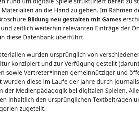
 rund um digitale Spiele strukturiert bereit zu st
aterialien an die Hand zu geben. Im Rahmen des
 Broschüre
ersch
Bildung neu gestalten mit Games
 und zeitlich weiterhin relevanten Einträge der On
n diese Datenbank überführt.
erialien wurden ursprünglich von verschiedene
ltur konzipiert und zur Verfügung gestellt (darunte
sowie Vertreter*innen gemeinnütziger und öffe
zt wurden diese im Laufe der Jahre durch journali
n der Medienpädagogik bei digitalen Spielen. Alle
n inhaltlich den ursprünglichen Textbeiträgen u
orien zugeteilt.