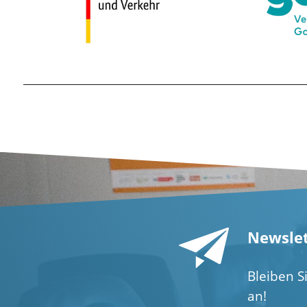
Newslet
Bleiben S
an!