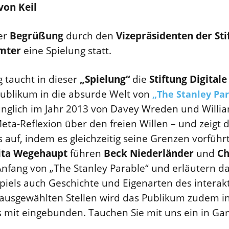
on Keil
er
Begrüßung
durch den
Vizepräsidenten der St
imter
eine Spielung statt.
g taucht in dieser
„Spielung“
die
Stiftung Digitale
blikum in die absurde Welt von
„The Stanley Par
ünglich im Jahr 2013 von Davey Wreden und Willi
 Meta-Reflexion über den freien Willen – und zeigt 
s auf, indem es gleichzeitig seine Grenzen vorführ
ita Wegehaupt
führen
Beck Niederländer
und
Ch
nfang von „The Stanley Parable“ und erläutern d
iels auch Geschichte und Eigenarten des interakt
ausgewählten Stellen wird das Publikum zudem in
 mit eingebunden. Tauchen Sie mit uns ein in Ga