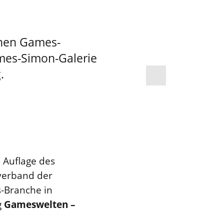
chen Games-
ames-Simon-Galerie
.
 Auflage des
verband der
-Branche in
g
Gameswelten –