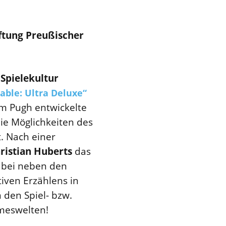
iftung Preußischer
 Spielekultur
able: Ultra Deluxe“
am Pugh entwickelte
die Möglichkeiten des
t. Nach einer
ristian Huberts
das
abei neben den
iven Erzählens in
 den Spiel- bzw.
meswelten!