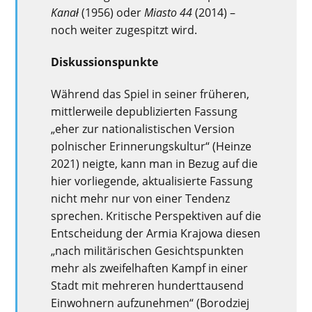
Kanał
(1956) oder
Miasto 44
(2014)
–
noch weiter zugespitzt wird.
Diskussionspunkte
Während das Spiel in seiner früheren
,
mittlerweile
depubliziert
en
Fassung
„eher zur nationalistischen Version
polnischer Erinnerungskultur“ (Heinze
2021)
neigte
,
kann man
in Bezug auf die
hier vorliegende, aktualisierte Fassung
nicht
mehr
nur
von
einer
Tendenz
sprechen
.
Kritische Perspektiven auf die
Entscheidung der
Armia
Krajowa
diesen
„nach militärischen
Gesichtspunkten
mehr als zweifelhaften
Kampf in einer
Stadt mit mehreren hunderttausend
Einwohner
n
aufzunehmen
“ (
Borodziej