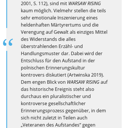
2001
, S. 112
), sind mit
WARSAW RISING
kaum möglich
. Vielmehr stellen
die teils
sehr emotionale Inszenierung eines
heldenhaften Märtyrertums und die
Verengung auf Gewalt als einziges Mittel
des Widerstands d
ie
alles
überstrahlenden Erzähl- und
Handlungsmuster dar
.
Dabei wird
der
Entschluss für den Aufstand
in
der
polnische
n
Erinnerungskultur
kontrovers
diskutiert
(
Artwinska
2019)
.
De
m engen Blick
von
WARSAW RISING
auf
das historische Ereignis
steht also
durchaus
ein pluralistische
r
und
kontroverse gesellschaftliche
r
Erinnerungsprozess
gegenüber
, in dem
sich n
icht zuletzt in Teilen auch
„Veteranen des Aufstandes“ gegen