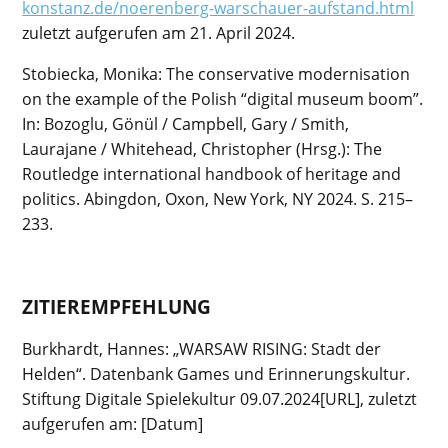
konstanz.de/noerenberg-warschauer-aufstand.html
zuletzt aufgerufen am 21.
April 2024.
Stobiecka, Monika: The conservative modernisation
on the example of the Polish “digital museum boom”.
In: Bozoglu, Gönül / Campbell, Gary / Smith,
Laurajane / Whitehead, Christopher (Hrsg.): The
Routledge international handbook of heritage and
politics.
Abingdon, Oxon, New York, NY 2024. S. 215–
233.
ZITIEREMPFEHLUNG
Burkhardt, Hannes: „
WARSAW RISING: Stadt der
Helden
“. Datenbank
Games und Erinnerungskultur
.
Stiftung Digitale Spielekultur 09.07.2024[URL], zuletzt
aufgerufen am: [Datum]