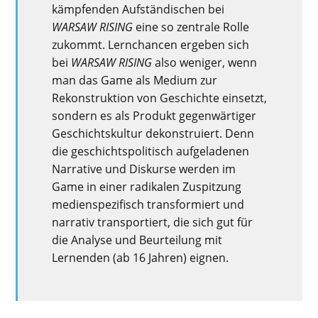
kämpfenden Aufständischen
bei
WARSAW RISING
eine so zentrale Rolle
zukommt. Lernchancen ergeben sich
bei
WARSAW RISING
also weniger, wenn
man das Game als Medi
um
zur
Rekonstruktion von Geschichte
einsetzt
,
sondern
es
als Produkt gegenwärtige
r
Geschichtskultur
dekonstruiert
. Denn
die
geschichtspolitisch au
f
geladen
en
Narrative und Diskurse
werden im
Game in einer
radikalen Zuspitzung
medienspezifisch transformiert und
narrativ
transportiert, die sich
gut
für
die Analyse und Beurteilung
mit
Lernenden (ab 16 Jahren)
eign
en.