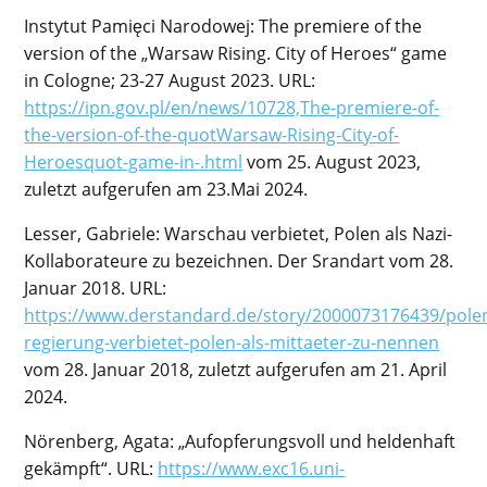
Instytut Pamięci Narodowej: The premiere of the
version of the „Warsaw Rising. City of Heroes“ game
in Cologne; 23-27 August 2023. URL:
https://ipn.gov.pl/en/news/10728,The-premiere-of-
the-version-of-the-quotWarsaw-Rising-City-of-
Heroesquot-game-in-.html
vom 25.
August 2023,
zuletzt aufgerufen am 23.Mai 2024.
Lesser, Gabriele: Warschau verbietet, Polen als Nazi-
Kollaborateure zu bezeichnen. Der Srandart vom 28.
Januar 2018. URL:
https://www.derstandard.de/story/2000073176439/pole
regierung-verbietet-polen-als-mittaeter-zu-nennen
vom 28. Januar 2018, zuletzt aufgerufen am 21. April
2024.
Nörenberg, Agata: „Aufopferungsvoll und heldenhaft
gekämpft“. URL:
https://www.exc16.uni-