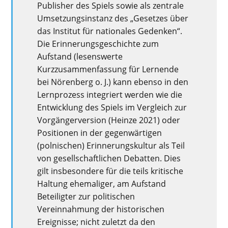
Publisher des Spiels sowie als zentrale
Umsetzungsinstanz
des
„Gesetzes über
das Institut für nationales Gedenken“.
Die
Erinnerungsgeschichte zum
Aufstand (lesenswerte
Kurzzusammenfassung für Lernende
bei Nörenberg o. J.
)
kann ebenso in den
Lernprozess integriert werden
wie die
Entwicklung des Spiels im Vergleich zur
Vorgängerversion (Heinze 2021) oder
Positionen in der gegenwärtigen
(
polnischen) Erinnerungskultur
als Teil
von
gesellschaftlichen Debatten
.
Dies
gilt
insbesondere
für
die teils kritische
Haltung ehemaliger
,
am Aufstand
Beteiligter zur
politischen
Vereinnahmung de
r
historischen
Ereignisse
;
nicht zuletzt
da
den