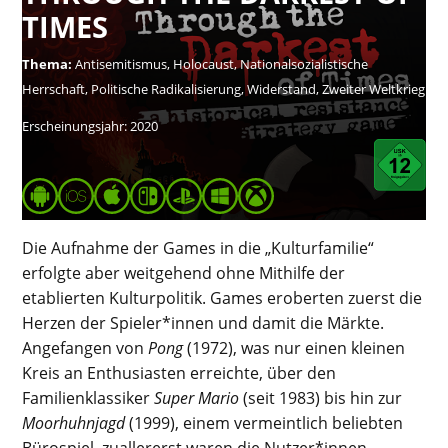
TIMES
Thema:
Antisemitismus, Holocaust, Nationalsozialistische
Herrschaft, Politische Radikalisierung, Widerstand, Zweiter Weltkrieg
Erscheinungsjahr:
2020
Die Aufnahme der Games in die „Kulturfamilie“
erfolgte aber weitgehend ohne Mithilfe der
etablierten Kulturpolitik. Games eroberten zuerst die
Herzen der Spieler*innen und damit die Märkte.
Angefangen von
Pong
(1972), was nur einen kleinen
Kreis an Enthusiasten erreichte, über den
Familienklassiker
Super Mario
(seit 1983) bis hin zur
Moorhuhnjagd
(1999), einem vermeintlich beliebten