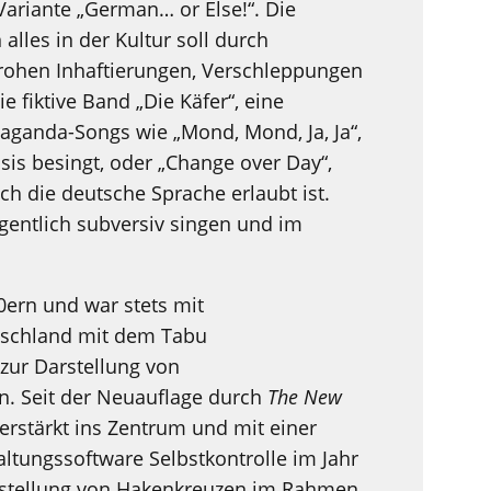
 Variante „German… or Else!“. Die
 alles in der Kultur soll durch
rohen Inhaftierungen, Verschleppungen
ie fiktive Band „Die Käfer“, eine
aganda-Songs wie „Mond, Mond, Ja, Ja“,
sis besingt, oder „Change over Day“,
och die deutsche Sprache erlaubt ist.
igentlich subversiv singen und im
80ern und war stets mit
tschland mit dem Tabu
zur Darstellung von
n. Seit der Neuauflage durch
The New
erstärkt ins Zentrum und mit einer
ltungssoftware Selbstkontrolle im Jahr
arstellung von Hakenkreuzen im Rahmen