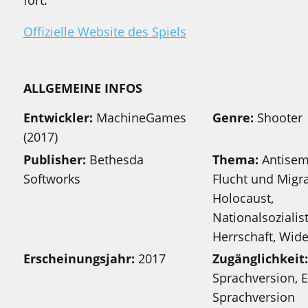
fort.
Offizielle Website des Spiels
ALLGEMEINE INFOS
Entwickler:
MachineGames
Genre:
Shooter
(2017)
Publisher:
Bethesda
Thema:
Antisem
Softworks
Flucht und Migra
Holocaust,
Nationalsozialis
Herrschaft, Wid
Erscheinungsjahr:
2017
Zugänglichkeit
Sprachversion, 
Sprachversion