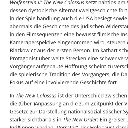
Wolfenstein II: The New Colossus
setzt nahtlos am
dessen dystopische Alternativweltgeschichte fort
in der Spielhandlung auch die USA besiegt sowie 
abermals die Geschichte des jüdischen Widersta
in den Filmsequenzen eine bewusst filmische Ins
Kameraperspektive eingenommen wird, steuern d
Blazkowicz aus der ersten Person. Im kathartisch
Protagonist über weite Strecken eine schwer ve
Vorgänger aufgebaute Hoffnung scheint zu versch
die spielerische Tradition des Vorgängers, die D
Fokus auf eine involvierende Geschichte fort.
In
The New Colossus
ist der Unterschied zwischen
die (Über-)Anpassung an die zum Zeitpunkt der V
Gesetze zur Darstellung nationalsozialistischer 
stärker sichtbar als in
The New Order
: Ein greiser
Jüd*innen werden „Verräter“, der Holocaust damit