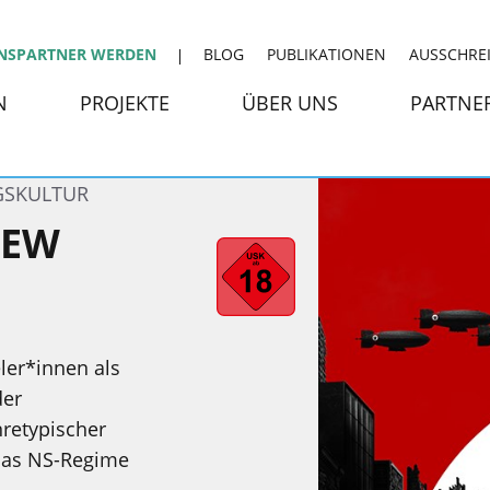
NSPARTNER WERDEN
BLOG
PUBLIKATIONEN
AUSSCHRE
N
PROJEKTE
ÜBER UNS
PARTNE
GSKULTUR
NEW
ler*innen als
der
nretypischer
das NS-Regime