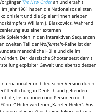
 Vorgänger
The New Order
an und erzählt
. Im Jahr 1961 haben die Nationalsozialisten
kolonisiert und die Spieler*innen erleben
ndskämpfers William J. Blazkowicz. Während
zenierung aus einer externen
ie Spielenden in den interaktiven Sequenzen
en zweiten Teil der
Wolfenstein
-Reihe ist der
rwundete menschliche Hülle und die im
winden. Der klassische Shooter setzt damit
arstellung expliziter Gewalt und ebenso dessen
 internationaler und deutscher Version durch
eröffentlichung in Deutschland geltenden
Symbole, Institutionen und Personen noch
 „Führer“ Hitler wird zum „Kanzler Heiler“. Aus
 unterschlagen. Gleichzeitig fokussiert sich