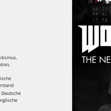
itismus,
tion,
tische
erstand
:
Deutsche
Englische