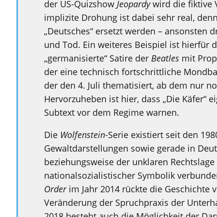
der US-Quizshow
Jeopardy
wird die fiktive
implizite Drohung ist dabei sehr real, denn
„Deutsches“ ersetzt werden – ansonsten d
und Tod. Ein weiteres Beispiel ist hierfür d
„germanisierte“ Satire der
Beatles
mit Prop
der eine technisch fortschrittliche Mondba
der den 4. Juli thematisiert, ab dem nur n
Hervorzuheben ist hier, dass „Die Käfer“ e
Subtext vor dem Regime warnen.
Die
Wolfenstein
-Serie existiert seit den 19
Gewaltdarstellungen sowie gerade in Deu
beziehungsweise der unklaren Rechtslage 
nationalsozialistischer Symbolik verbunde
Order
im Jahr 2014 rückte die Geschichte v
Veränderung der Spruchpraxis der Unterha
2018 besteht auch die Möglichkeit der D