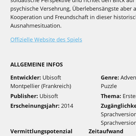
soldatische Perspektive und richtet den Blick au
psychische Versehrung, Überlebensängste aber 
Kooperation und Freundschaft in dieser historis
Ausnahmesituation.
Offizielle Website des Spiels
ALLGEMEINE INFOS
Entwickler:
Ubisoft
Genre:
Advent
Montpellier (Frankreich)
Puzzle
Publisher:
Ubisoft
Thema:
Erste
Erscheinungsjahr:
2014
Zugänglichke
Sprachversion
Sprachversio
Vermittlungspotenzial
Zeitaufwand