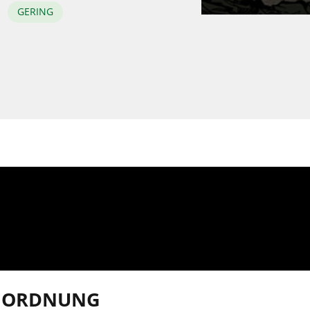
GERING
INORDNUNG