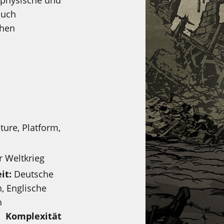
f physische und
auch
chen
ure, Platform,
r Weltkrieg
it:
Deutsche
, Englische
n
Komplexität