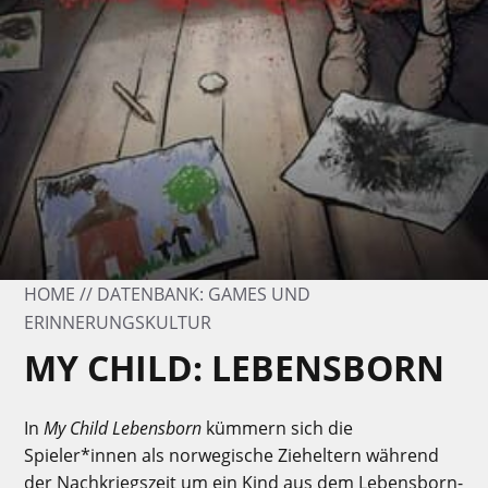
HOME
DATENBANK: GAMES UND
ERINNERUNGSKULTUR
MY CHILD: LEBENSBORN
In
My Child Lebensborn
kümmern sich die
Spieler*innen als norwegische Zieheltern während
der Nachkriegszeit um ein Kind aus dem Lebensborn-