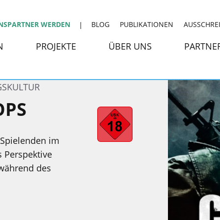
NSPARTNER WERDEN
BLOG
PUBLIKATIONEN
AUSSCHRE
N
PROJEKTE
ÜBER UNS
PARTNE
GSKULTUR
OPS
 Spielenden im
 Perspektive
 während des