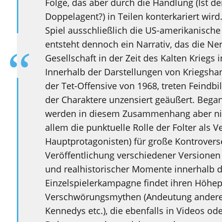
Folge, das aber durch die Handlung (Ist de
Doppelagent?) in Teilen konterkariert wir
Spiel ausschließlich die US-amerikanisch
entsteht dennoch ein Narrativ, das die Ner
Gesellschaft in der Zeit des Kalten Kriegs 
Innerhalb der Darstellungen von Kriegsha
der Tet-Offensive von 1968, treten Feindb
der Charaktere unzensiert geäußert. Began
werden in diesem Zusammenhang aber nic
allem die punktuelle Rolle der Folter al
Hauptprotagonisten) für große Kontrovers
Veröffentlichung verschiedener Versionen 
und realhistorischer Momente innerhalb d
Einzelspielerkampagne findet ihren Höhep
Verschwörungsmythen (Andeutung anderer
Kennedys etc.), die ebenfalls in Videos ode