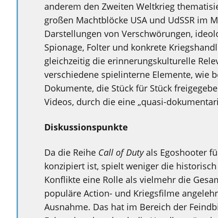
anderem den Zweiten Weltkrieg thematisier
großen Machtblöcke USA und UdSSR im Mit
Darstellungen von Verschwörungen, ideolo
Spionage, Folter und konkrete Kriegshand
gleichzeitig die erinnerungskulturelle Rel
verschiedene spielinterne Elemente, wie 
Dokumente, die Stück für Stück freigegeb
Videos, durch die eine „quasi-dokumentari
Diskussionspunkte
Da die Reihe
Call of Duty
als Egoshooter fü
konzipiert ist, spielt weniger die historis
Konflikte eine Rolle als vielmehr die Gesa
populäre Action- und Kriegsfilme angelehn
Ausnahme. Das hat im Bereich der Feindb