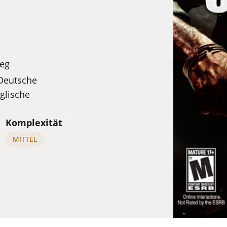
ieg
eutsche
glische
Komplexität
MITTEL