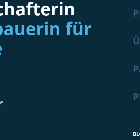
hafterin
P
auerin für
Ü
e
P
P
de
BL