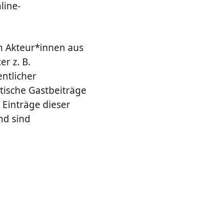
line-
n Akteur*innen aus
r z. B.
ntlicher
stische Gastbeiträge
 Einträge dieser
nd sind