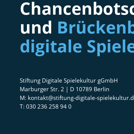
Chancenbotsc
und
Brückenb
digitale Spiel
Stiftung Digitale Spielekultur gGmbH
Marburger Str. 2 | D 10789 Berlin
kontakt@stiftung-digitale-spielekultur.
030 236 258 94 0