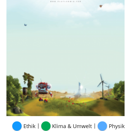
|
|
Ethik
Klima & Umwelt
Physik