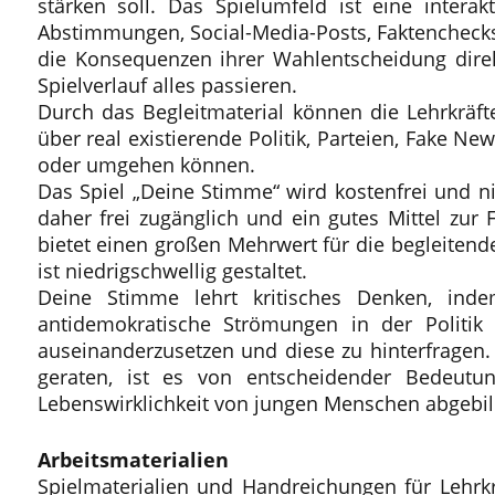
stärken soll. Das Spielumfeld ist eine inter
Abstimmungen, Social-Media-Posts, Faktenchecks 
die Konsequenzen ihrer Wahlentscheidung direk
Spielverlauf alles passieren.
Durch das Begleitmaterial können die Lehrkräft
über real existierende Politik, Parteien, Fake 
oder umgehen können.
Das Spiel „Deine Stimme“ wird kostenfrei und nie
daher frei zugänglich und ein gutes Mittel zur
bietet einen großen Mehrwert für die begleitend
ist niedrigschwellig gestaltet.
Deine Stimme
lehrt kritisches Denken, ind
antidemokratische Strömungen in der Politik 
auseinanderzusetzen und diese zu hinterfragen.
geraten, ist es von entscheidender Bedeutun
Lebenswirklichkeit von jungen Menschen abgebilde
Arbeitsmaterialien
Spielmaterialien und Handreichungen für Lehrk