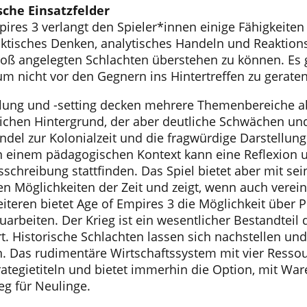
che Einsatzfelder
ires 3 verlangt den Spieler*innen einige Fähigkeiten
taktisches Denken, analytisches Handeln und Reaktio
roß angelegten Schlachten überstehen zu können. Es g
m nicht vor den Gegnern ins Hintertreffen zu geraten
lung und -setting decken mehrere Themenbereiche ab
lichen Hintergrund, der aber deutliche Schwächen und
ndel zur Kolonialzeit und die fragwürdige Darstellun
n einem pädagogischen Kontext kann eine Reflexion u
schreibung stattfinden. Das Spiel bietet aber mit se
n Möglichkeiten der Zeit und zeigt, wenn auch verein
iteren bietet Age of Empires 3 die Möglichkeit über P
uarbeiten. Der Krieg ist ein wesentlicher Bestandtei
t. Historische Schlachten lassen sich nachstellen un
. Das rudimentäre Wirtschaftssystem mit vier Ressou
rategietiteln und bietet immerhin die Option, mit War
eg für Neulinge.