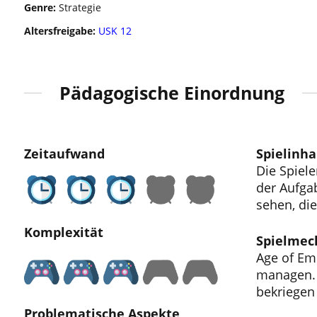
Genre:
Strategie
Altersfreigabe:
USK 12
Pädagogische Einordnung
Zeitaufwand
Spielinha
Die Spiele
der Aufgab
sehen, die
Komplexität
Spielmec
Age of Emp
managen. 
bekriegen
Problematische Aspekte