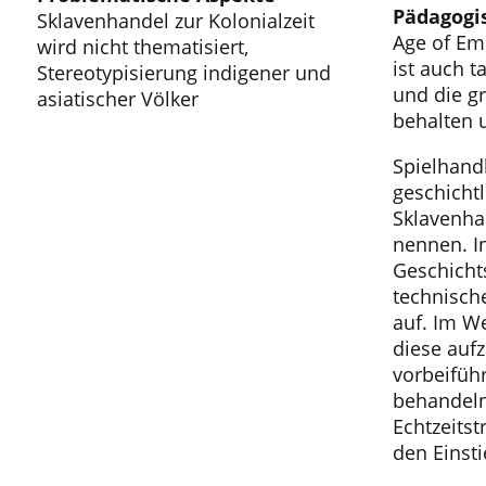
Pädagogis
Sklavenhandel zur Kolonialzeit
Age of Emp
wird nicht thematisiert,
ist auch 
Stereotypisierung indigener und
und die g
asiatischer Völker
behalten u
Spielhand
geschicht
Sklavenha
nennen. I
Geschichts
technische
auf. Im We
diese aufz
vorbeiführ
behandeln
Echtzeitst
den Einsti