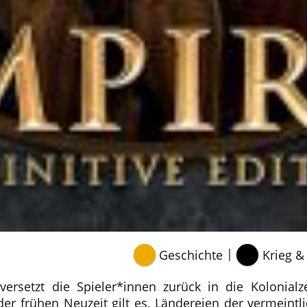
|
Geschichte
Krieg & 
e versetzt die Spieler*innen zurück in die Kolonia
er frühen Neuzeit gilt es, Ländereien der vermeintl