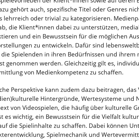
 Spielevorlieben der Klient*innen sowie auf dere
zu gehört auch, spezifische Titel oder Genres nicht
s lehrreich oder trivial zu kategorisieren. Medien
ab, die Klient*innen dabei zu unterstützen, medial
ektieren und ein Bewusstsein für die möglichen Au
orstellungen zu entwickeln. Dafür sind lebenswel
n die Spielenden in ihren Bedürfnissen und ihrem
st genommen werden. Gleichzeitig gilt es, individu
rmittlung von Medienkompetenz zu schaffen.
he Perspektive kann zudem dazu beitragen, das V
dien)kulturelle Hintergründe, Wertesysteme und 
xt von Videospielen, die häufig über kulturelle 
 es wichtig, ein Bewusstsein für die Vielfalt kultur
f die Spielinhalte zu schaffen. Dabei können Unt
akterentwicklung, Spielmechanik und Wertevermitt