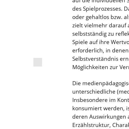
auf die individuellen
des Spielprozesses. Da
oder gehaltlos bzw. al
zielt vielmehr darauf 
selbstständig zu refl
Spiele auf ihre Wertv
erforderlich, in dene
Selbstverständnis ern
Möglichkeiten zur Ve
Die medienpädagogisc
unterschiedliche (me
Insbesondere im Konte
konsumiert werden, ist
deren Auswirkungen au
Erzählstruktur, Char