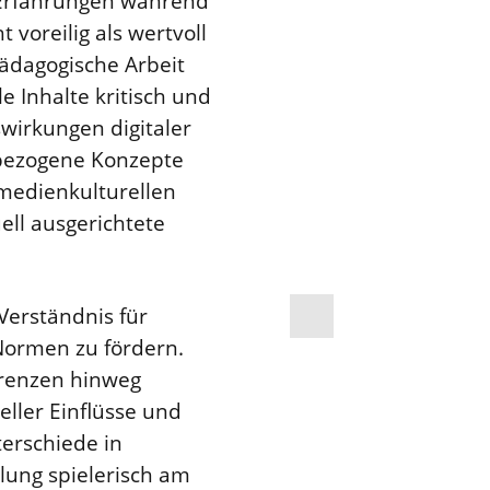
n Erfahrungen während
 voreilig als wertvoll
pädagogische Arbeit
e Inhalte kritisch und
swirkungen digitaler
tbezogene Konzepte
 medienkulturellen
ell ausgerichtete
erständnis für
Normen zu fördern.
Grenzen hinweg
eller Einflüsse und
erschiede in
lung spielerisch am