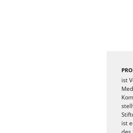
PRO
ist 
Med
Kom
stel
Stif
ist 
des