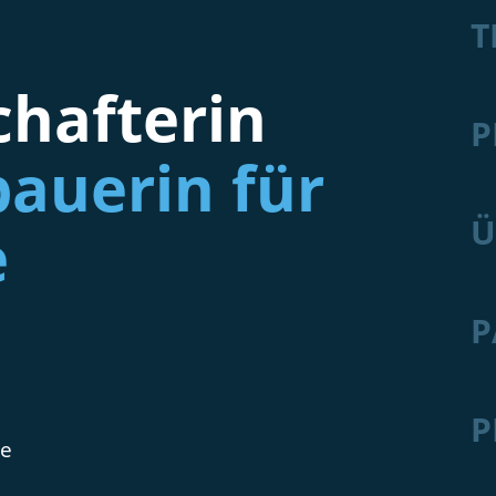
T
hafterin
P
auerin für
Ü
e
P
P
de