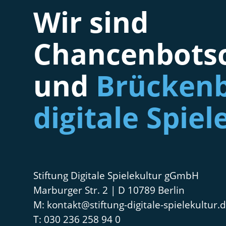
Wir sind
Chancenbotsc
und
Brückenb
digitale Spiel
Stiftung Digitale Spielekultur gGmbH
Marburger Str. 2 | D 10789 Berlin
kontakt@stiftung-digitale-spielekultur.
030 236 258 94 0