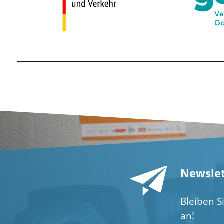
Newslet
Bleiben S
an!