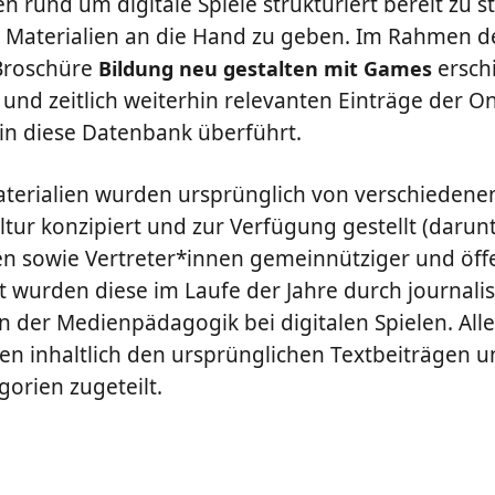
 rund um digitale Spiele strukturiert bereit zu st
aterialien an die Hand zu geben. Im Rahmen des
 Broschüre
ersch
Bildung neu gestalten mit Games
 und zeitlich weiterhin relevanten Einträge der On
n diese Datenbank überführt.
erialien wurden ursprünglich von verschiedene
ltur konzipiert und zur Verfügung gestellt (darunte
sowie Vertreter*innen gemeinnütziger und öffe
zt wurden diese im Laufe der Jahre durch journali
n der Medienpädagogik bei digitalen Spielen. Alle
n inhaltlich den ursprünglichen Textbeiträgen u
orien zugeteilt.