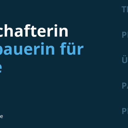
T
hafterin
P
auerin für
Ü
e
P
P
de