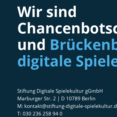
Wir sind
Chancenbotsc
und
Brückenb
digitale Spiel
Stiftung Digitale Spielekultur gGmbH
Marburger Str. 2 | D 10789 Berlin
kontakt@stiftung-digitale-spielekultur.
030 236 258 94 0