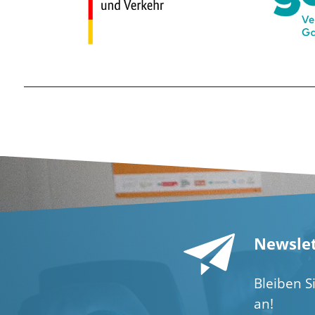
Newslet
Bleiben S
an!