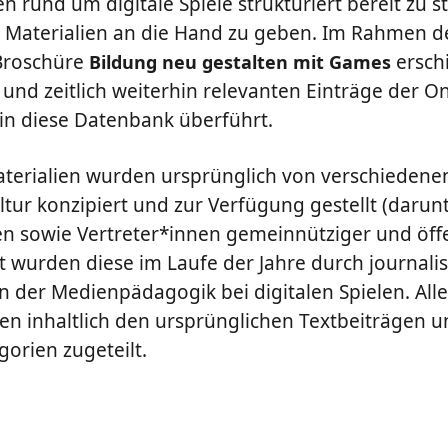
 rund um digitale Spiele strukturiert bereit zu st
aterialien an die Hand zu geben. Im Rahmen des
 Broschüre
ersch
Bildung neu gestalten mit Games
 und zeitlich weiterhin relevanten Einträge der On
n diese Datenbank überführt.
erialien wurden ursprünglich von verschiedene
ltur konzipiert und zur Verfügung gestellt (darunte
sowie Vertreter*innen gemeinnütziger und öffe
zt wurden diese im Laufe der Jahre durch journali
n der Medienpädagogik bei digitalen Spielen. Alle
n inhaltlich den ursprünglichen Textbeiträgen u
orien zugeteilt.