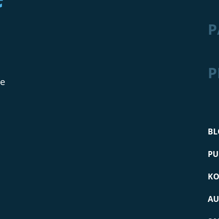
P
P
de
BL
PU
KO
AU