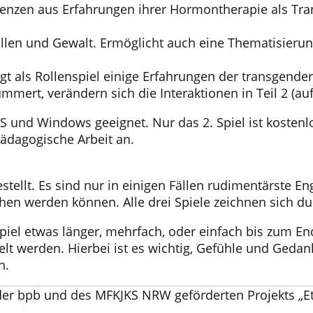
quenzen aus Erfahrungen ihrer Hormontherapie als Tr
llen und Gewalt. Ermöglicht auch eine Thematisierun
igt als Rollenspiel einige Erfahrungen der transgende
mert, verändern sich die Interaktionen in Teil 2 (auf
 OS und Windows geeignet. Nur das 2. Spiel ist kostenlo
pädagogische Arbeit an.
ellt. Es sind nur in einigen Fällen rudimentärste En
en werden können. Alle drei Spiele zeichnen sich dur
iel etwas länger, mehrfach, oder einfach bis zum End
t werden. Hierbei ist es wichtig, Gefühle und Gedank
n.
er bpb und des MFKJKS NRW geförderten Projekts „Et