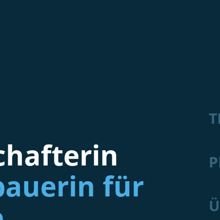
T
hafterin
P
auerin für
Ü
e