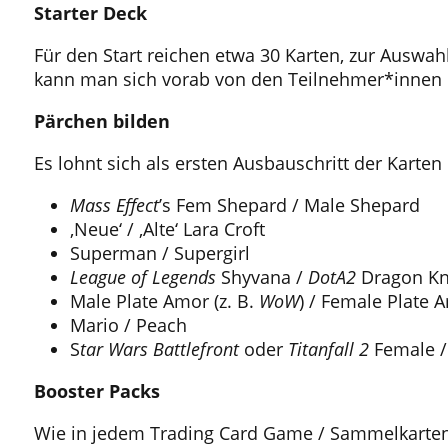
Starter Deck
Für den Start reichen etwa 30 Karten, zur Auswah
kann man sich vorab von den Teilnehmer*innen 
Pärchen bilden
Es lohnt sich als ersten Ausbauschritt der Karten
Mass Effect
’s Fem Shepard / Male Shepard
‚Neue‘ / ‚Alte‘ Lara Croft
Superman / Supergirl
League of Legends
Shyvana /
DotA2
Dragon Kn
Male Plate Amor (z. B.
WoW
) / Female Plate A
Mario / Peach
S
tar Wars Battlefront
oder
Titanfall 2
Female /
Booster Packs
Wie in jedem Trading Card Game / Sammelkarten