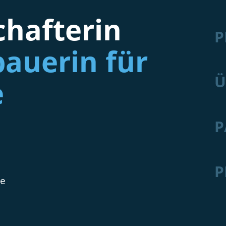
hafterin
P
auerin für
Ü
e
P
P
de