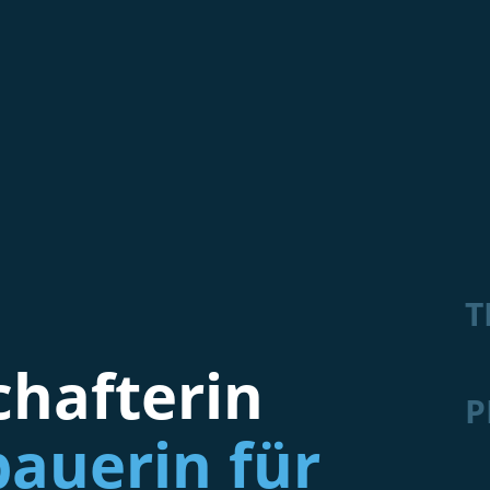
T
hafterin
P
auerin für