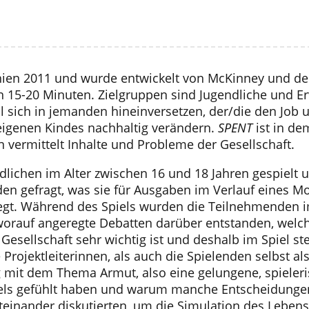
ien 2011 und wurde entwickelt von McKinney und de
 15-20 Minuten. Zielgruppen sind Jugendliche und Erw
l sich in jemanden hineinversetzen, der/die den Job
eigenen Kindes nachhaltig verändern.
SPENT
ist in de
 vermittelt Inhalte und Probleme der Gesellschaft.
dlichen im Alter zwischen 16 und 18 Jahren gespielt
n gefragt, was sie für Ausgaben im Verlauf eines M
gt. Während des Spiels wurden die Teilnehmenden im
rauf angeregte Debatten darüber entstanden, welche 
Gesellschaft sehr wichtig ist und deshalb im Spiel st
ojektleiterinnen, als auch die Spielenden selbst als 
g mit dem Thema Armut, also eine gelungene, spieler
piels gefühlt haben und warum manche Entscheidunge
teinander diskutierten, um die Simulation des Leben