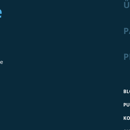
Ü
e
P
P
de
BL
PU
KO