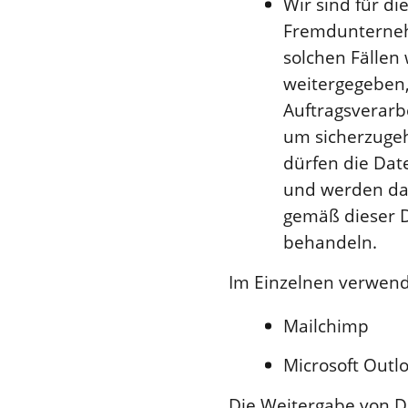
Wir sind für d
Fremdunternehm
solchen Fällen
weitergegeben,
Auftragsverarb
um sicherzugeh
dürfen die Dat
und werden darü
gemäß dieser 
behandeln.
Im Einzelnen verwende
Mailchimp
Microsoft Outl
Die Weitergabe von Da