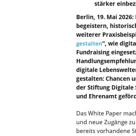
stärker einbe
Berlin, 19. Mai 2026
begeistern, histori
weiterer Praxisbeisp
“, wie digi
gestalten
Fundraising eingeset
Handlungsempfehlunge
digitale Lebenswelte
gestalten: Chancen un
der Stiftung Digital
und Ehrenamt geförd
Das White Paper mach
und neue Zugänge zu 
bereits vorhandene St