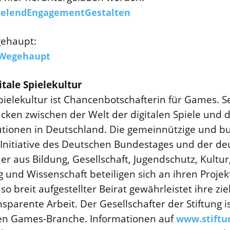
pielendEngagementGestalten
gehaupt:
NWegehaupt
itale Spielekultur
 Spielekultur ist Chancenbotschafterin für Games. 
ücken zwischen der Welt der digitalen Spiele und d
tutionen in Deutschland. Die gemeinnützige und 
e Initiative des Deutschen Bundestages und der 
r aus Bildung, Gesellschaft, Jugendschutz, Kultur,
 und Wissenschaft beteiligen sich an ihren Proje
o breit aufgestellter Beirat gewährleistet ihre zie
parente Arbeit. Der Gesellschafter der Stiftung i
en Games-Branche. Informationen auf
www.stiftun