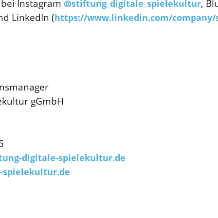
 bei Instagram
, B
@stiftung_digitale_spielekultur
d LinkedIn (
https://www.linkedin.com/company/st
onsmanager
elekultur gGmbH
5
ung-digitale-spielekultur.de
-spielekultur.de