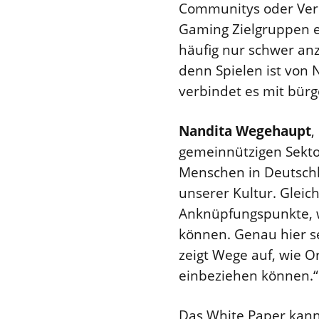
Communitys oder Verei
Gaming Zielgruppen e
häufig nur schwer an
denn Spielen ist von 
verbindet es mit bür
Nandita Wegehaupt
,
gemeinnützigen Sektor
Menschen in Deutschla
unserer Kultur. Gleic
Anknüpfungspunkte, wie
können. Genau hier s
zeigt Wege auf, wie Or
einbeziehen können.“
Das White Paper kann