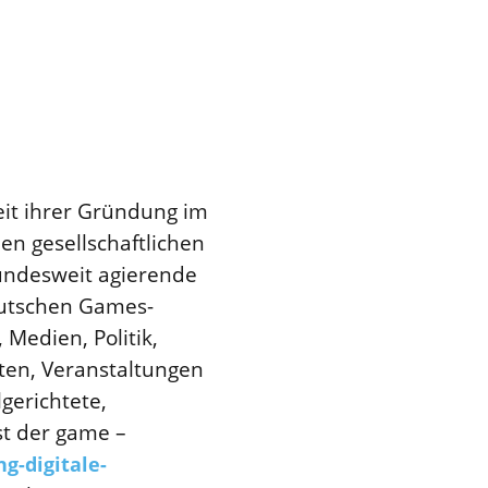
Seit ihrer Gründung im
en gesellschaftlichen
bundesweit agierende
deutschen Games-
 Medien, Politik,
kten, Veranstaltungen
lgerichtete,
st der game –
g-digitale-