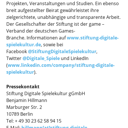
Projekten, Veranstaltungen und Studien. Ein ebenso
breit aufgestellter Beirat gewährleistet ihre
zielgerichtete, unabhängige und transparente Arbeit.
Der Gesellschafter der Stiftung ist der game –
Verband der deutschen Games-
Branche.
Informationen auf
www.stiftung-digitale-
spielekultur.de
, sowie bei
Facebook
@StiftungDigitaleSpielekultur
,
Twitter
@Digitale_Spiele
und LinkedIn
(
www.linkedin.com/company/stiftung-digitale-
spielekultur
).
Pressekontakt
Stiftung Digitale Spielekultur gGmbH
Benjamin Hillmann
Marburger Str. 2
10789 Berlin
Tel: + 49 30 23 62 58 94 15
E-Mail:
hillmann[at]stiftung-digitale-