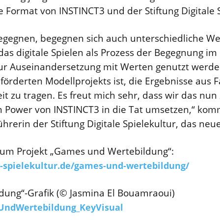
Format von INSTINCT3 und der Stiftung Digitale S
gegnen, begegnen sich auch unterschiedliche We
 das digitale Spielen als Prozess der Begegnung im
zur Auseinandersetzung mit Werten genutzt werden
örderten Modellprojekts ist, die Ergebnisse aus 
eit zu tragen. Es freut mich sehr, dass wir das n
ven Power von INSTINCT3 in die Tat umsetzen,“ ko
hrerin der Stiftung Digitale Spielekultur, das neu
um Projekt „Games und Wertebildung“:
e-spielekultur.de/games-und-wertebildung/
ung“-Grafik (© Jasmina El Bouamraoui)
sUndWertebildung_KeyVisual