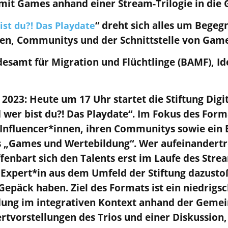
mit Games anhand einer Stream-Trilogie in di
“ dreht sich alles um Bege
ist du?! Das Playdate
nen, Communitys und der Schnittstelle von Gam
desamt für Migration und Flüchtlinge (BAMF), I
2023: Heute um 17 Uhr startet die Stiftung Digit
 wer bist du?! Das Playdate“. Im Fokus des Forma
nfluencer*innen, ihren Communitys sowie ein Ei
s „Games und Wertebildung“. Wer aufeinandertre
enbart sich den Talents erst im Laufe des Stre
e Expert*in aus dem Umfeld der Stiftung dazust
epäck haben. Ziel des Formats ist ein niedrigsc
ung im integrativen Kontext anhand der Geme
tvorstellungen des Trios und einer Diskussion,