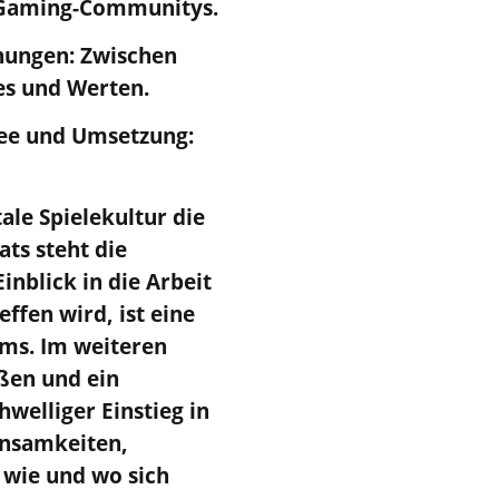
e Gaming-Communitys.
gnungen: Zwischen
es und Werten.
dee und Umsetzung:
ale Spielekultur die
ts steht die
nblick in die Arbeit
ffen wird, ist eine
ams. Im weiteren
oßen und ein
hwelliger Einstieg in
insamkeiten,
 wie und wo sich