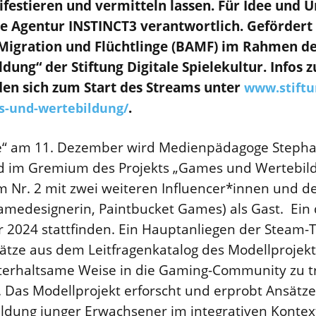
festieren und vermitteln lassen. Für Idee und 
die Agentur INSTINCT3 verantwortlich. Gefördert
igration und Flüchtlinge (BAMF) im Rahmen de
ung“ der Stiftung Digitale Spielekultur. Infos z
den sich zum Start des Streams unter
www.stiftun
.
s-und-wertebildung/
e“ am 11. Dezember wird Medienpädagoge Stephan
ed im Gremium des Projekts „Games und Wertebild
 Nr. 2 mit zwei weiteren Influencer*innen und de
edesignerin, Paintbucket Games) als Gast. Ein dr
 2024 stattfinden. Ein Hauptanliegen der Steam-Tri
ätze aus dem Leitfragenkatalog des Modellproje
terhaltsame Weise in die Gaming-Community zu t
 Das Modellprojekt erforscht und erprobt Ansätze
dung junger Erwachsener im integrativen Kontext.