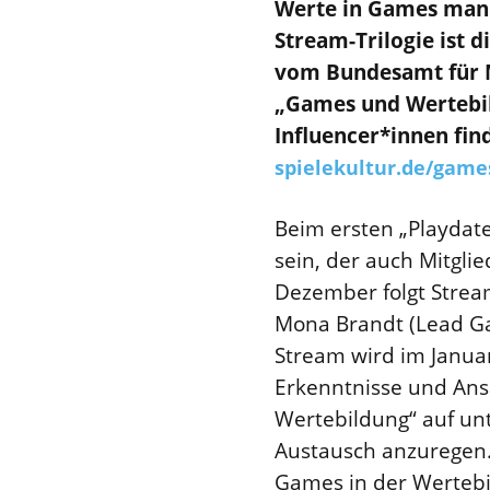
Werte in Games mani
Stream-Trilogie ist 
vom Bundesamt für M
„Games und Wertebild
Influencer*innen fin
spielekultur.de/game
Beim ersten „Playdat
sein, der auch Mitgli
Dezember folgt Stream
Mona Brandt (Lead Gam
Stream wird im Januar
Erkenntnisse und Ans
Wertebildung“ auf un
Austausch anzuregen.
Games in der Wertebil