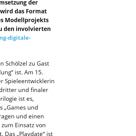
Umsetzung der
 wird das Format
s Modellprojekts
u den involvierten
g-digitale-
 Schölzel zu Gast
ung“ ist. Am 15.
r Spieleentwicklerin
itter und finaler
logie ist es,
kts „Games und
ragen und einen
 zum Einsatz von
 Das „Playdate“ ist