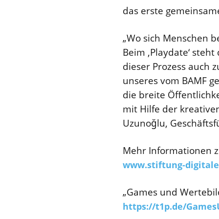
das erste gemeinsame 
„Wo sich Menschen be
Beim ‚Playdate‘ steht
dieser Prozess auch 
unseres vom BAMF gef
die breite Öffentlichk
mit Hilfe der kreati
Uzunoğlu, Geschäftsfü
Mehr Informationen z
www.stiftung-digital
„Games und Wertebild
https://t1p.de/Game