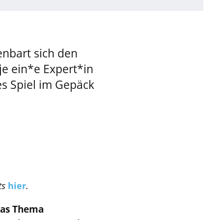
enbart sich den
je ein*e Expert*in
s Spiel im Gepäck
ts
.
hier
 das Thema