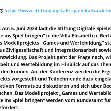
g:
https://www.stiftung-digitale-spielekultur.de/w
: Am 5. Juni 2024 lädt die Stiftung Digitale Spiel
ins Spiel bringen“ in die Villa Elisabeth in Berl
 Modellprojekts „Games und Wertebildung“ stat
us Zivilgesellschaft und Integrationsarbeit sowi
wicklung. Das Projekt geht der Frage nach, wie 
rbeit und Wertebildung im Hinblick auf das The
den können. Auf der Konferenz werden die Erg
ekts vorgestellt und Teilnehmende dazu eingela
tiven Formats zu diskutieren und sich über Bed
chen. Das Modellprojekt „Games und Wertebild
e ins Spiel bringen“ werden vom Bundesamt für
efördert.