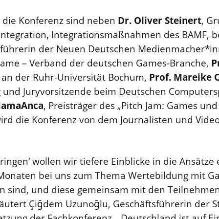
r die Konferenz sind neben
Dr. Oliver Steinert
, G
Integration, Integrationsmaßnahmen des BAMF, b
tsführerin der Neuen Deutschen Medienmacher*i
 game – Verband der deutschen Games-Branche,
P
r an der Ruhr-Universität Bochum,
Prof.
Mareike 
und Juryvorsitzende beim Deutschen Computerspi
amaAnca
, Preisträger des „Pitch Jam: Games und
 wird die Konferenz von dem Journalisten und Vi
bringen‘ wollen wir tiefere Einblicke in die Ansätze
Monaten bei uns zum Thema Wertebildung mit Ga
en sind, und diese gemeinsam mit den Teilnehme
läutert Çiğdem Uzunoğlu, Geschäftsführerin der St
lsetzung der Fachkonferenz. „Deutschland ist auf 