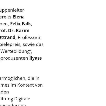
ruppenleiter
ereits
Elena
nnen,
Felix Falk
,
rof. Dr. Karim
Ottrand
, Professorin
elepreis, sowie das
 Wertebildung“,
deoproduzenten
Ilyass
 ermöglichen, die in
mes im Kontext von
nden
iftung Digitale
Einwanderung