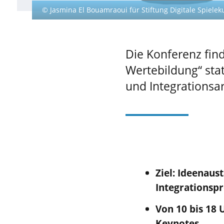
© Jasmina El Bouamraoui für Stiftung Digitale Spielek
Die Konferenz fi
Wertebildung“ stat
und Integrationsa
Ziel: Ideenau
Integrationspr
Von 10 bis 18 
Keynotes