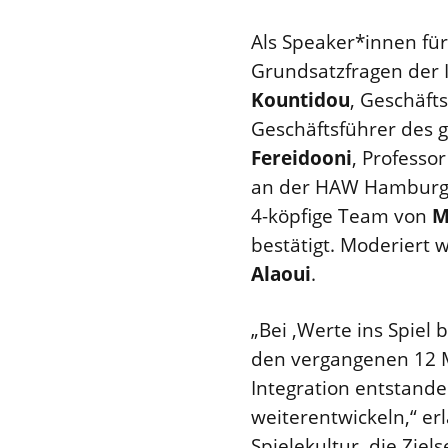
Als Speaker*innen fü
Grundsatzfragen der 
Kountidou
, Geschäf
Geschäftsführer des
Fereidooni
, Professo
an der HAW Hamburg 
4-köpfige Team von
M
bestätigt. Moderiert
Alaoui
.
„Bei ‚Werte ins Spiel 
den vergangenen 12 
Integration entstand
weiterentwickeln,“ er
Spielekultur, die Zie