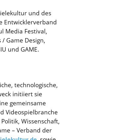
ielekultur und des
he Entwicklerverband
 Media Festival,
ts / Game Design,
BIU und GAME.
iche, technologische,
ck initiiert sie
 eine gemeinsame
nd Videospielbranche
Politik, Wissenschaft,
 game – Verband der
, sowie
ielekultur.de