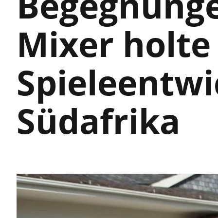
Begegnunge
Mixer holte
Spieleentwi
Südafrika