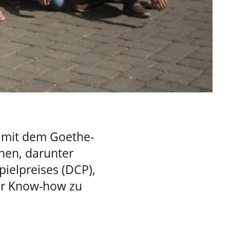
on mit dem Goethe-
nnen, darunter
elpreises (DCP),
hr Know-how zu