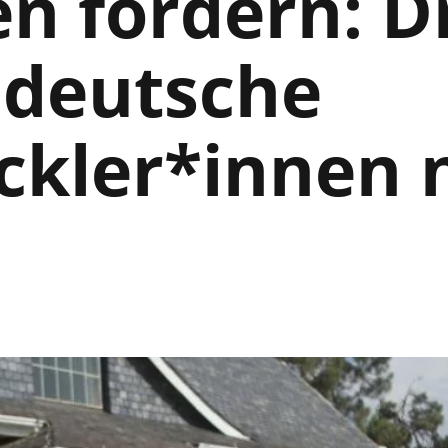
n fördern: D
 deutsche
ckler*innen 