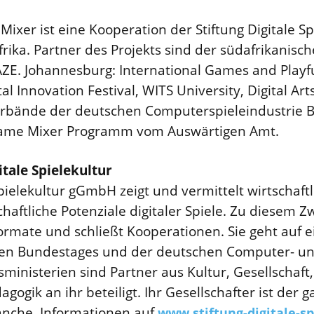
er ist eine Kooperation der Stiftung Digitale Sp
frika. Partner des Projekts sind der südafrikanisc
E. Johannesburg: International Games and Playful
ital Innovation Festival, WITS University, Digital Ar
erbände der deutschen Computerspieleindustrie 
 Game Mixer Programm vom Auswärtigen Amt.
itale Spielekultur
Spielekultur gGmbH zeigt und vermittelt wirtschaftl
haftliche Potenziale digitaler Spiele. Zu diesem Zwe
Formate und schließt Kooperationen. Sie geht auf
chen Bundestages und der deutschen Computer- u
inisterien sind Partner aus Kultur, Gesellschaft, 
gogik an ihr beteiligt. Ihr Gesellschafter ist der
nche. Informationen auf
www.stiftung-digitale-sp