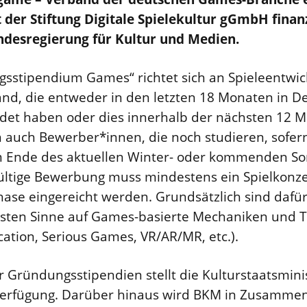
er Stiftung Digitale Spielekultur gGmbH finanz
ndesregierung für Kultur und Medien.
gsstipendium Games“ richtet sich an Spieleentwic
nd, die entweder in den letzten 18 Monaten in D
t haben oder dies innerhalb der nächsten 12 M
 auch Bewerber*innen, die noch studieren, sofern
m Ende des aktuellen Winter- oder kommenden 
ültige Bewerbung muss mindestens ein Spielkonzep
ase eingereicht werden. Grundsätzlich sind dafür 
testen Sinne auf Games-basierte Mechaniken und 
cation, Serious Games, VR/AR/MR, etc.).
 Gründungsstipendien stellt die Kulturstaatsmini
 Verfügung. Darüber hinaus wird BKM in Zusamme