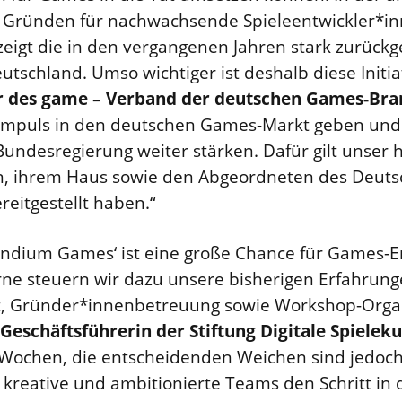
as Gründen für nachwachsende Spieleentwickler*i
zeigt die in den vergangenen Jahren stark zurück
schland. Umso wichtiger ist deshalb diese Initiat
er des game – Verband der deutschen Games-Br
 Impuls in den deutschen Games-Markt geben un
undesregierung weiter stärken. Dafür gilt unser 
in, ihrem Haus sowie den Abgeordneten des Deut
ereitgestellt haben.“
ndium Games‘ ist eine große Chance für Games-En
rne steuern wir dazu unsere bisherigen Erfahrun
it, Gründer*innenbetreuung sowie Workshop-Organi
eschäftsführerin der Stiftung Digitale Spieleku
e Wochen, die entscheidenden Weichen sind jedoch b
 kreative und ambitionierte Teams den Schritt in