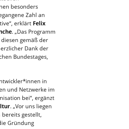
nnen besonders
gegangene Zahl an
ive“, erklärt
Felix
anche
. „Das Programm
d diesen gemäß der
herzlicher Dank der
schen Bundestages,
twickler*innen in
gen und Netzwerke im
sation bei“, ergänzt
ltur
. „Vor uns liegen
ereits gestellt,
 die Gründung