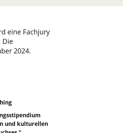
ird eine Fachjury
 Die
ber 2024.
hing
ungsstipendium
n und kulturellen
uchses
.
“