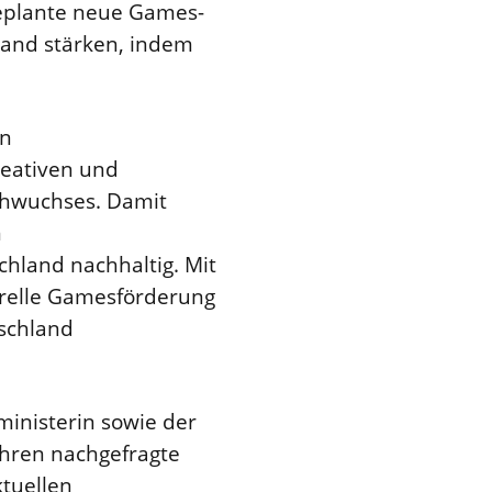
geplante neue Games-
land stärken, indem
en
reativen und
chwuchses. Damit
n
hland nachhaltig. Mit
urelle Gamesförderung
schland
ministerin sowie der
Jahren nachgefragte
tuellen