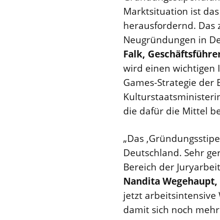
Marktsituation ist d
herausfordernd. Das 
Neugründungen in Deut
Falk, Geschäftsführ
wird einen wichtigen
Games-Strategie der B
Kulturstaatsminister
die dafür die Mittel b
„Das ‚Gründungsstipe
Deutschland. Sehr ge
Bereich der Juryarbe
Nandita Wegehaupt, G
jetzt arbeitsintensiv
damit sich noch mehr