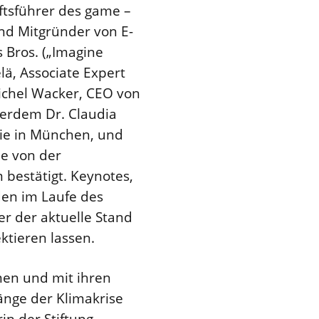
ftsführer des game –
nd Mitgründer von E-
 Bros. („Imagine
lä, Associate Expert
Michel Wacker, CEO von
ßerdem Dr. Claudia
hie in München, und
ie von der
bestätigt. Keynotes,
den im Laufe des
r der aktuelle Stand
ktieren lassen.
men und mit ihren
nge der Klimakrise
in der Stiftung