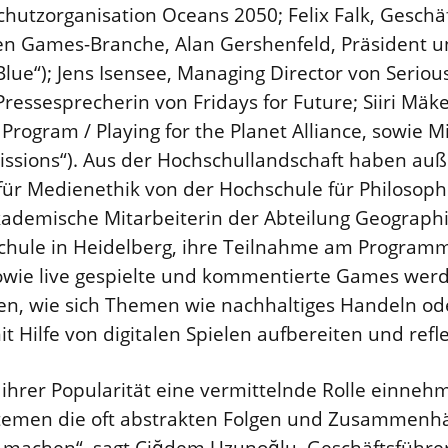
hutzorganisation Oceans 2050; Felix Falk, Geschä
n Games-Branche, Alan Gershenfeld, Präsident u
lue“); Jens Isensee, Managing Director von Serious
Pressesprecherin von Fridays for Future; Siiri Mäke
ogram / Playing for the Planet Alliance, sowie 
Missions“). Aus der Hochschullandschaft haben au
 für Medienethik von der Hochschule für Philosop
kademische Mitarbeiterin der Abteilung Geograph
hule in Heidelberg, ihre Teilnahme am Programm 
owie live gespielte und kommentierte Games wer
en, wie sich Themen wie nachhaltiges Handeln ode
 Hilfe von digitalen Spielen aufbereiten und refle
hrer Popularität eine vermittelnde Rolle einneh
stemen die oft abstrakten Folgen und Zusammenhä
r machen“, sagt Çiğdem Uzunoğlu, Geschäftsführer