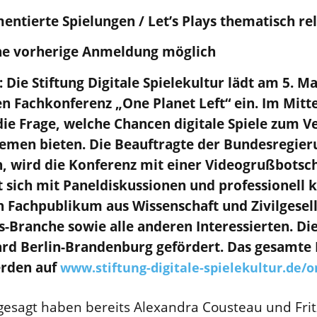
ntierte Spielungen / Let’s Plays thematisch rel
e vorherige Anmeldung möglich
: Die Stiftung Digitale Spielekultur lädt am 5. Ma
len Fachkonferenz „One Planet Left“ ein. Im Mitt
die Frage, welche Chancen digitale Spiele zum V
men bieten. Die Beauftragte der Bundesregieru
, wird die Konferenz mit einer Videogrußbotsch
t sich mit Paneldiskussionen und professionel
 Fachpublikum aus Wissenschaft und Zivilgesell
-Branche sowie alle anderen Interessierten. Di
rd Berlin-Brandenburg gefördert. Das gesamt
erden auf
www.stiftung-digitale-spielekultur.de/o
gesagt haben bereits Alexandra Cousteau und Fri