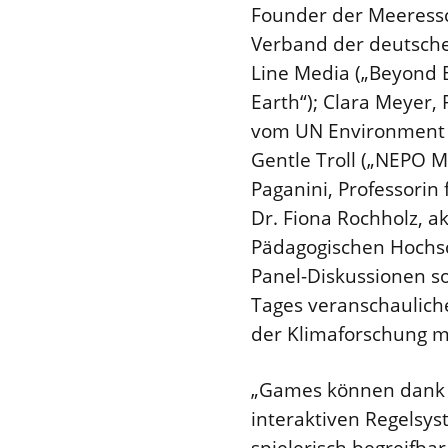
Founder der Meeressc
Verband der deutsche
Line Media („Beyond B
Earth“); Clara Meyer, 
vom UN Environment Pr
Gentle Troll („NEPO 
Paganini, Professorin
Dr. Fiona Rochholz, a
Pädagogischen Hochsc
Panel-Diskussionen s
Tages veranschaulich
der Klimaforschung mit
„Games können dank i
interaktiven Regelsy
spielerisch begreifba