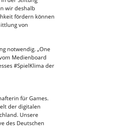
en wir deshalb
chkeit fördern können
mittlung von
ung notwendig. „One
nd vom Medienboard
esses #SpielKlima der
afterin für Games.
lt der digitalen
schland. Unsere
ive des Deutschen