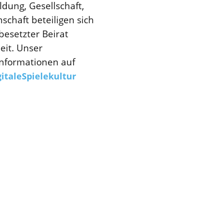
dung, Gesellschaft,
schaft beteiligen sich
besetzter Beirat
eit. Unser
Informationen auf
italeSpielekultur