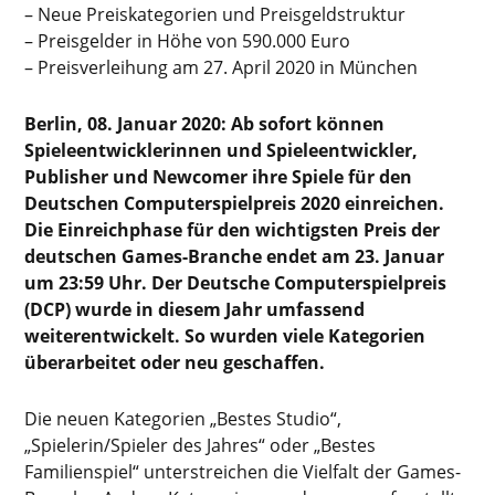
– Neue Preiskategorien und Preisgeldstruktur
– Preisgelder in Höhe von 590.000 Euro
– Preisverleihung am 27. April 2020 in München
Berlin, 08. Januar 2020: Ab sofort können
Spieleentwicklerinnen und Spieleentwickler,
Publisher und Newcomer ihre Spiele für den
Deutschen Computerspielpreis 2020 einreichen.
Die Einreichphase für den wichtigsten Preis der
deutschen Games-Branche endet am 23. Januar
um 23:59 Uhr. Der Deutsche Computerspielpreis
(DCP) wurde in diesem Jahr umfassend
weiterentwickelt. So wurden viele Kategorien
überarbeitet oder neu geschaffen.
Die neuen Kategorien „Bestes Studio“,
„Spielerin/Spieler des Jahres“ oder „Bestes
Familienspiel“ unterstreichen die Vielfalt der Games-