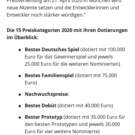
Preisverleihung am 27. April 2020 in München wird
neue Akzente setzen und die Entwicklerinnen und
Entwickler noch stärker würdigen.“
Die 15 Preiskategorien 2020 mit ihren Dotierungen
im Überblick:
Bestes Deutsches Spiel
(dotiert mit 100.000
Euro für das Gewinnerspiel und jeweils
25.000 Euro für die weiteren Nominierten)
Bestes Familienspiel
(dotiert mit 75.000
Euro)
Nachwuchspreise:
Bestes Debüt
(dotiert mit 40.000 Euro)
Bester Prototyp
(dotiert mit 35.000 Euro für
den besten Prototypen und jeweils 20.000
Euro für vier weitere Nominierte)