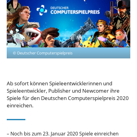
© Deutscher Computerspielpreis
Ab sofort können Spieleentwicklerinnen und
Spieleentwickler, Publisher und Newcomer ihre
Spiele für den Deutschen Computerspielpreis 2020
einreichen.
– Noch bis zum 23. Januar 2020 Spiele einreichen