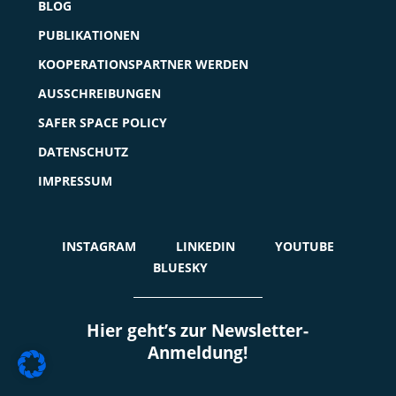
BLOG
PUBLIKATIONEN
KOOPERATIONSPARTNER WERDEN
AUSSCHREIBUNGEN
SAFER SPACE POLICY
DATENSCHUTZ
IMPRESSUM
INSTAGRAM
LINKEDIN
YOUTUBE
BLUESKY
Hier geht’s zur Newsletter-
Anmeldung!