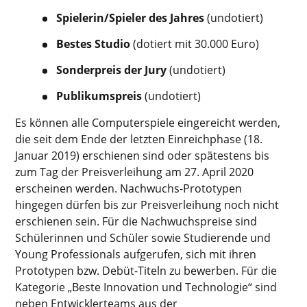
Spielerin/Spieler des Jahres
(undotiert)
Bestes Studio
(dotiert mit 30.000 Euro)
Sonderpreis der Jury
(undotiert)
Publikumspreis
(undotiert)
Es können alle Computerspiele eingereicht werden,
die seit dem Ende der letzten Einreichphase (18.
Januar 2019) erschienen sind oder spätestens bis
zum Tag der Preisverleihung am 27. April 2020
erscheinen werden. Nachwuchs-Prototypen
hingegen dürfen bis zur Preisverleihung noch nicht
erschienen sein. Für die Nachwuchspreise sind
Schülerinnen und Schüler sowie Studierende und
Young Professionals aufgerufen, sich mit ihren
Prototypen bzw. Debüt-Titeln zu bewerben. Für die
Kategorie „Beste Innovation und Technologie“ sind
neben Entwicklerteams aus der