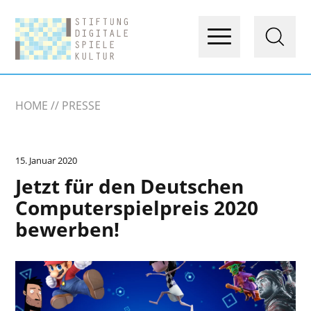
HOME
PRESSE
15. Januar 2020
Jetzt für den Deutschen
Computerspielpreis 2020
bewerben!