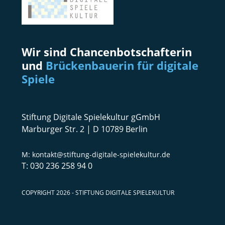
Wir sind Chancenbotschafterin
und
Brückenbauerin für digitale
Spiele
Stiftung Digitale Spielekultur gGmbH
Marburger Str. 2 | D 10789 Berlin
kontakt@stiftung-digitale-spielekultur.de
030 236 258 94 0
COPYRIGHT 2026 - STIFTUNG DIGITALE SPIELEKULTUR