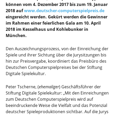
können vom 4. Dezember 2017 bis zum 19. Januar
2018 auf
www.deutscher-computerspielpreis.de
eingereicht werden. Gekürt werden die Gewinner
im Rahmen einer feierlichen Gala am 10. April
2018 im Kesselhaus und Kohlebunker in
München.
Den Auszeichnungsprozess, von der Einreichung der
Spiele und ihrer Sichtung über die Jurysitzungen bis
hin zur Preisvergabe, koordiniert das Preisbüro des
Deutschen Computerspielpreises bei der Stiftung
Digitale Spielekultur.
Peter Tscherne, (
ehemaliger
) Geschäftsführer der
Stiftung Digitale Spielekultur: „Mit den Einreichungen
zum Deutschen Computerspielpreis wird auf
beeindruckende Weise die Vielfalt und das Potenzial
deutscher Spieleproduktionen sichtbar. Auf die Jurys