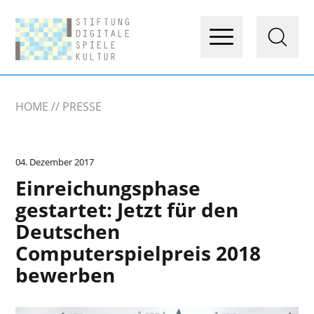
HOME
PRESSE
04. Dezember 2017
Einreichungsphase
gestartet: Jetzt für den
Deutschen
Computerspielpreis 2018
bewerben