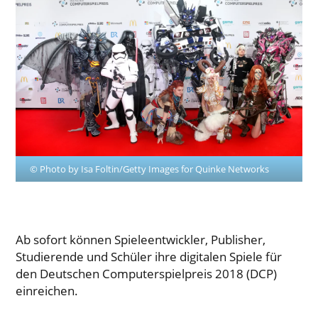
© Photo by Isa Foltin/Getty Images for Quinke Networks
Ab sofort können Spieleentwickler, Publisher,
Studierende und Schüler ihre digitalen Spiele für
den Deutschen Computerspielpreis 2018 (DCP)
einreichen.