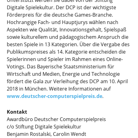
Unterstützt werden sie dabei von der Stiftung
Digitale Spielekultur. Der DCP ist der wichtigste
Förderpreis für die deutsche Games-Branche.
Hochrangige Fach- und Hauptjurys wählen nach
Aspekten wie Qualität, Innovationsgehalt, Spielspaß
sowie kulturellem und pädagogischem Anspruch die
besten Spiele in 13 Kategorien. Über die Vergabe des
Publikumspreises als 14. Kategorie entscheiden die
Spielerinnen und Spieler im Rahmen eines Online-
Votings. Das Bayerische Staatsministerium für
Wirtschaft und Medien, Energie und Technologie
fördert die Gala zur Verleihung des DCP am 10. April
2018 in München. Weitere Informationen auf
www.deutscher-computerspielpreis.de
.
Kontakt
Awardbüro Deutscher Computerspielpreis
c/o Stiftung Digitale Spielekultur
Benjamin Rostalski, Carolin Wendt