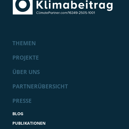
THEMEN
PROJEKTE
ÜBER UNS
PARTNERÜBERSICHT
PRESSE
BLOG
PUBLIKATIONEN