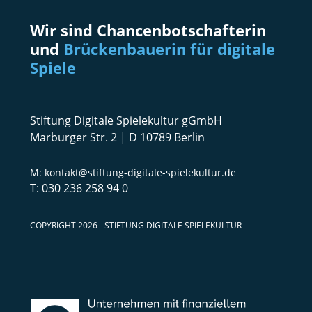
Wir sind Chancenbotschafterin
und
Brückenbauerin für digitale
Spiele
Stiftung Digitale Spielekultur gGmbH
Marburger Str. 2 | D 10789 Berlin
kontakt@stiftung-digitale-spielekultur.de
030 236 258 94 0
COPYRIGHT 2026 - STIFTUNG DIGITALE SPIELEKULTUR