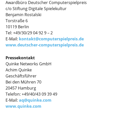
Awardbüro Deutscher Computerspielpreis
c/o Stiftung Digitale Spielekultur
Benjamin Rostalski
Torstraße 6
10119 Berlin
Tel: +49/30/29 04 92 9 – 2
E-Mail:
kontakt@computerspielpreis.de
www.deutscher-computerspielpreis.de
Pressekontakt
Quinke Networks GmbH
Achim Quinke
Geschäftsführer
Bei den Mühren 70
20457 Hamburg
Telefon: +49/40/43 09 39 49
E-Mail:
aq@quinke.com
www.quinke.com