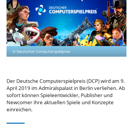
© Deutscher Computerspielpreis
Der Deutsche Computerspielpreis (DCP) wird am 9.
April 2019 im Admiralspalast in Berlin verliehen. Ab
sofort können Spieleentwickler, Publisher und
Newcomer ihre aktuellen Spiele und Konzepte
einreichen.