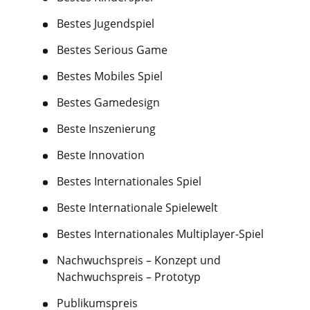
Bestes Jugendspiel
Bestes Serious Game
Bestes Mobiles Spiel
Bestes Gamedesign
Beste Inszenierung
Beste Innovation
Bestes Internationales Spiel
Beste Internationale Spielewelt
Bestes Internationales Multiplayer-Spiel
Nachwuchspreis – Konzept und
Nachwuchspreis – Prototyp
Publikumspreis