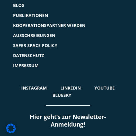
BLOG
PUBLIKATIONEN
KOOPERATIONSPARTNER WERDEN
AUSSCHREIBUNGEN
SAFER SPACE POLICY
DATENSCHUTZ
IMPRESSUM
INSTAGRAM
LINKEDIN
YOUTUBE
BLUESKY
Hier geht’s zur Newsletter-
Anmeldung!