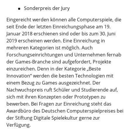
Sonderpreis der Jury
Eingereicht werden können alle Computerspiele, die
seit Ende der letzten Einreichungsphase am 19.
Januar 2018 erschienen sind oder bis zum 30. Juni
2019 erscheinen werden. Eine Einreichung in
mehreren Kategorien ist möglich. Auch
Forschungseinrichtungen und Unternehmen fernab
der Games-Branche sind aufgefordert, Projekte
einzureichen. Denn in der Kategorie „Beste
Innovation“ werden die besten Technologien mit
einem Bezug zu Games ausgezeichnet. Der
Nachwuchspreis ruft Schüler und Studierende auf,
sich mit ihren Konzepten oder Prototypen zu
bewerben. Bei Fragen zur Einreichung steht das
Awardbüro des Deutschen Computerspielpreises bei
der Stiftung Digitale Spielekultur gerne zur
Verfügung.