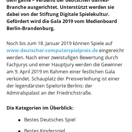
Branche ausgerichtet. Unterstützt werden sie
dabei von der Stiftung Digitale Spielekultur.
Gefördert wird die Gala 2019 vom Medienboard
Berlin-Brandenburg.
Noch bis zum 18. Januar 2019 können Spiele auf
www.deutscher-computerspielpreis.de
eingereicht
werden. Nach einer zweistufigen Bewertung durch
Fachjurys und einer Hauptjury werden die Gewinner
am 9. April 2019 im Rahmen einer festlichen Gala
verkündet. Schauplatz der Preisverleihung ist einer
der legendärsten Spielorte Berlins: der
Admiralspalast an der Friedrichstraße.
Die Kategorien im Überblick:
Bestes Deutsches Spiel
Bestes Kinderspiel