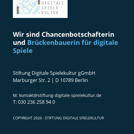
Wir sind Chancenbotschafterin
und
Brückenbauerin für digitale
Spiele
Stiftung Digitale Spielekultur gGmbH
Marburger Str. 2 | D 10789 Berlin
kontakt@stiftung-digitale-spielekultur.de
030 236 258 94 0
COPYRIGHT 2026 - STIFTUNG DIGITALE SPIELEKULTUR