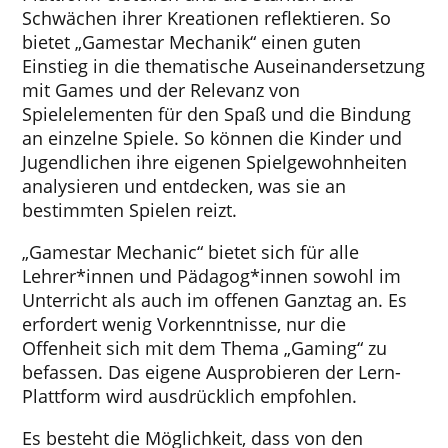
Schwächen ihrer Kreationen reflektieren. So
bietet „Gamestar Mechanik“ einen guten
Einstieg in die thematische Auseinandersetzung
mit Games und der Relevanz von
Spielelementen für den Spaß und die Bindung
an einzelne Spiele. So können die Kinder und
Jugendlichen ihre eigenen Spielgewohnheiten
analysieren und entdecken, was sie an
bestimmten Spielen reizt.
„Gamestar Mechanic“ bietet sich für alle
Lehrer*innen und Pädagog*innen sowohl im
Unterricht als auch im offenen Ganztag an. Es
erfordert wenig Vorkenntnisse, nur die
Offenheit sich mit dem Thema „Gaming“ zu
befassen. Das eigene Ausprobieren der Lern-
Plattform wird ausdrücklich empfohlen.
Es besteht die Möglichkeit, dass von den