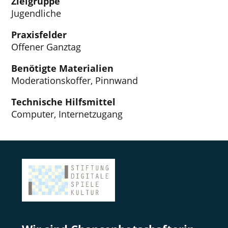
Zielgruppe
Jugendliche
Praxisfelder
Offener Ganztag
Benötigte Materialien
Moderationskoffer, Pinnwand
Technische Hilfsmittel
Computer, Internetzugang