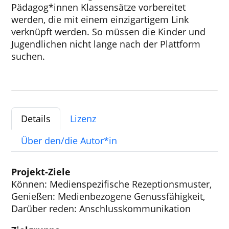
Pädagog*innen Klassensätze vorbereitet
werden, die mit einem einzigartigem Link
verknüpft werden. So müssen die Kinder und
Jugendlichen nicht lange nach der Plattform
suchen.
Details
Lizenz
Über den/die Autor*in
Projekt-Ziele
Können: Medienspezifische Rezeptionsmuster,
Genießen: Medienbezogene Genussfähigkeit,
Darüber reden: Anschlusskommunikation