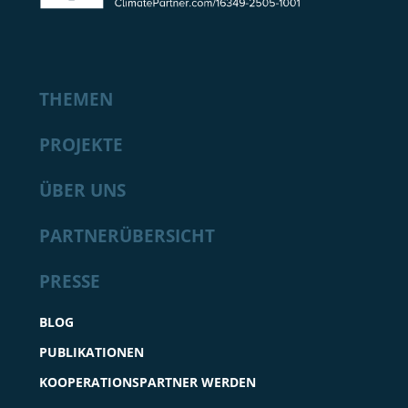
THEMEN
PROJEKTE
ÜBER UNS
PARTNERÜBERSICHT
PRESSE
BLOG
PUBLIKATIONEN
KOOPERATIONSPARTNER WERDEN