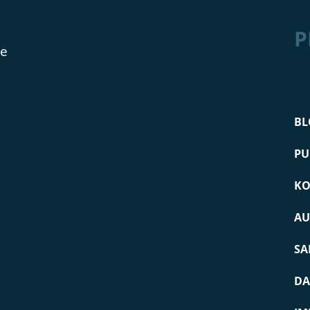
P
de
BL
PU
KO
AU
SA
DA