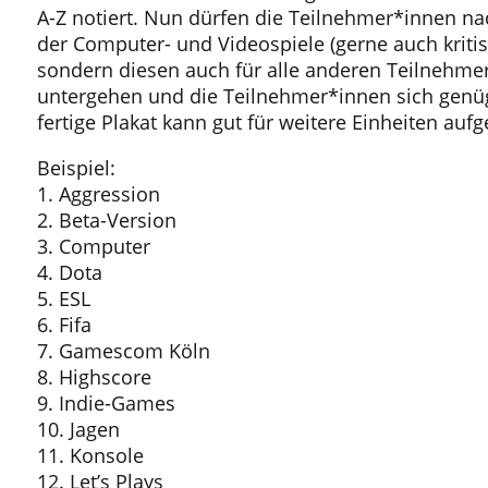
A-Z notiert. Nun dürfen die Teilnehmer*innen na
der Computer- und Videospiele (gerne auch kritis
sondern diesen auch für alle anderen Teilnehmer*
untergehen und die Teilnehmer*innen sich genüge
fertige Plakat kann gut für weitere Einheiten au
Beispiel:
1. Aggression
2. Beta-Version
3. Computer
4. Dota
5. ESL
6. Fifa
7. Gamescom Köln
8. Highscore
9. Indie-Games
10. Jagen
11. Konsole
12. Let’s Plays