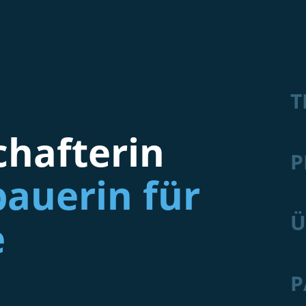
T
hafterin
P
auerin für
Ü
e
P