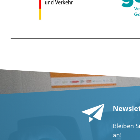
Newslet
Bleiben S
an!