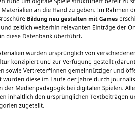
 rund um digitale Spiele strukturiert bereit zu st
aterialien an die Hand zu geben. Im Rahmen des
 Broschüre
ersch
Bildung neu gestalten mit Games
 und zeitlich weiterhin relevanten Einträge der On
n diese Datenbank überführt.
erialien wurden ursprünglich von verschiedene
ltur konzipiert und zur Verfügung gestellt (darunte
sowie Vertreter*innen gemeinnütziger und öffe
zt wurden diese im Laufe der Jahre durch journali
n der Medienpädagogik bei digitalen Spielen. Alle
n inhaltlich den ursprünglichen Textbeiträgen u
orien zugeteilt.