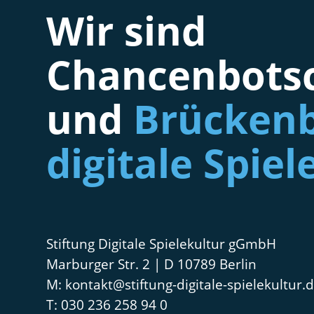
Wir sind
Chancenbotsc
und
Brückenb
digitale Spiel
Stiftung Digitale Spielekultur gGmbH
Marburger Str. 2 | D 10789 Berlin
kontakt@stiftung-digitale-spielekultur.
030 236 258 94 0