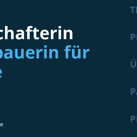
T
hafterin
P
auerin für
Ü
e
P
P
de