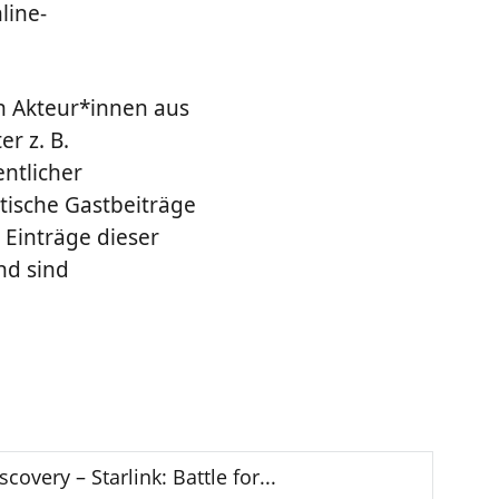
line-
n Akteur*innen aus
r z. B.
ntlicher
stische Gastbeiträge
 Einträge dieser
nd sind
overy – Starlink: Battle for...