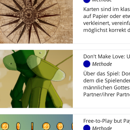
Karten sind im kla
auf Papier oder et
verkleinert, verein
möglichst korrekt d
Don't Make Love:
Methode
Über das Spiel: Don
dem die Spielenden
männlichen Gottes
Partner/ihrer Part
Free-to-Play but P
Methode