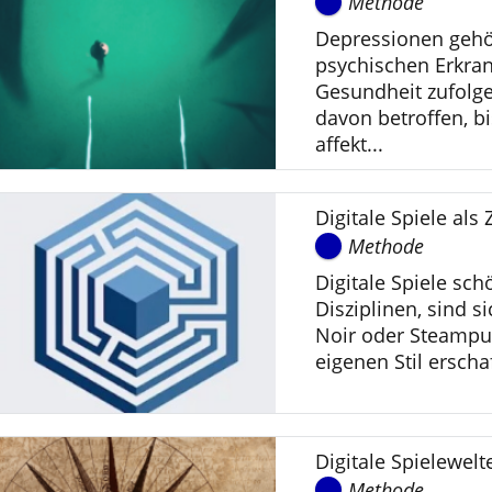
Methode
Depressionen gehö
psychischen Erkra
Gesundheit zufolge
davon betroffen, b
affekt...
Digitale Spiele al
Methode
Digitale Spiele sc
Disziplinen, sind s
Noir oder Steampun
eigenen Stil erscha
Digitale Spielewel
Methode